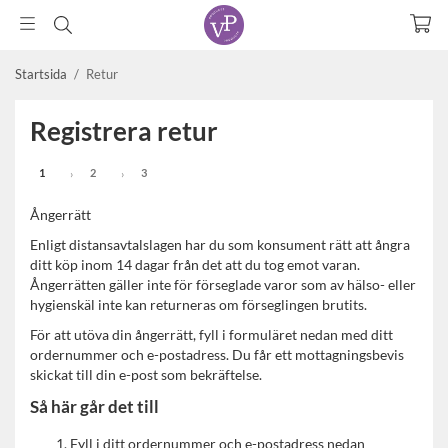
Startsida
/
Retur
Registrera retur
1
2
3
›
›
Ångerrätt
Enligt distansavtalslagen har du som konsument rätt att ångra
ditt köp inom 14 dagar från det att du tog emot varan.
Ångerrätten gäller inte för förseglade varor som av hälso- eller
hygienskäl inte kan returneras om förseglingen brutits.
För att utöva din ångerrätt, fyll i formuläret nedan med ditt
ordernummer och e-postadress. Du får ett mottagningsbevis
skickat till din e-post som bekräftelse.
Så här går det till
Fyll i ditt ordernummer och e-postadress nedan