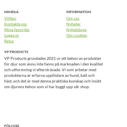
HANDLA
INFORMATION
Villkor
Om oss
Kontakta oss
Nyheter
Mina favoriter
Nyhetsbrev
Logga in
Om cookies
Retur
VP PRODUCTS
VP Products grundades 2021 ur ett behov av produkter
för djur som ännu inte fanns på marknaden i den kvalitet
och utformning vi eftersträvade. Vi som arbetar med
produkterna är erfarna uppfödare av hund, katt och
häst, och det är med denna praktiska kunskap och insikt
om djurens behov som vi har byggt upp vår shop.
FÖLJ OSS