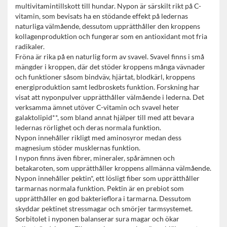
multivitamintillskott till hundar. Nypon är särskilt rikt på C-
vitamin, som bevisats ha en stödande effekt på ledernas
naturliga välmående, dessutom upprätthåller den kroppens
kollagenproduktion och fungerar som en antioxidant mot fria
radikaler.
Fröna är rika på en naturlig form av svavel. Svavel finns i små
mängder i kroppen, där det stöder kroppens många vävnader
och funktioner såsom bindväv, hjärtat, blodkärl, kroppens
energiproduktion samt ledbroskets funktion. Forskning har
visat att nyponpulver upprätthåller välmående i lederna. Det
verksamma ämnet utöver C-vitamin och svavel heter
galaktolipid**, som bland annat hjälper till med att bevara
ledernas rörlighet och deras normala funktion.
Nypon innehåller rikligt med aminosyror medan dess
magnesium stöder musklernas funktion.
I nypon finns även fibrer, mineraler, spårämnen och
betakaroten, som upprätthåller kroppens allmänna välmående.
Nypon innehåller pektin*, ett lösligt fiber som upprätthåller
tarmarnas normala funktion. Pektin är en prebiot som
upprätthåller en god bakterieflora i tarmarna. Dessutom
skyddar pektinet stressmagar och smörjer tarmsystemet.
Sorbitolet i nyponen balanserar sura magar och ökar