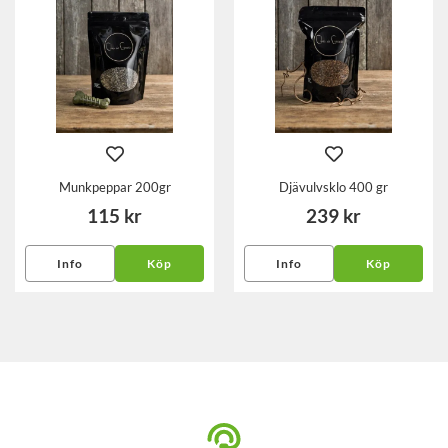
Munkpeppar 200gr
Djävulvsklo 400 gr
115 kr
239 kr
Info
Köp
Info
Köp