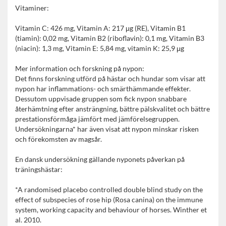
Vitaminer:
Vitamin C: 426 mg, Vitamin A: 217 μg (RE), Vitamin B1
(tiamin): 0,02 mg, Vitamin B2 (riboflavin): 0,1 mg, Vitamin B3
(niacin): 1,3 mg, Vitamin E: 5,84 mg, vitamin K: 25,9 μg
Mer information och forskning på nypon:
Det finns forskning utförd på hästar och hundar som visar att
nypon har inflammations- och smärthämmande effekter.
Dessutom uppvisade gruppen som fick nypon snabbare
återhämtning efter ansträngning, bättre pälskvalitet och bättre
prestationsförmåga jämfört med jämförelsegruppen.
Undersökningarna* har även visat att nypon minskar risken
och förekomsten av magsår.
En dansk undersökning gällande nyponets påverkan på
träningshästar:
*A randomised placebo controlled double blind study on the
effect of subspecies of rose hip (Rosa canina) on the immune
system, working capacity and behaviour of horses. Winther et
al. 2010.