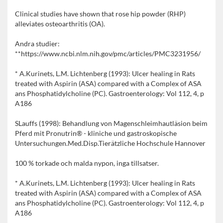
Clinical studies have shown that rose hip powder (RHP)
alleviates osteoarthritis (OA).
Andra studier:
**https://www.ncbi.nlm.nih.gov/pmc/articles/PMC3231956/
* A.Kurinets, L.M. Lichtenberg (1993): Ulcer healing in Rats
treated with Aspirin (ASA) compared with a Complex of ASA
ans Phosphatidylcholine (PC). Gastroenterology: Vol 112, 4, p
A186
SLauffs (1998): Behandlung von Magenschleimhautläsion beim
Pferd mit Pronutrin® - kliniche und gastroskopische
Untersuchungen.Med.Disp.Tierätzliche Hochschule Hannover
100 % torkade och malda nypon, inga tillsatser.
* A.Kurinets, L.M. Lichtenberg (1993): Ulcer healing in Rats
treated with Aspirin (ASA) compared with a Complex of ASA
ans Phosphatidylcholine (PC). Gastroenterology: Vol 112, 4, p
A186