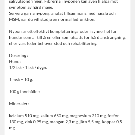
salivutsöndringen. Fibrerna i nyponen kan även hjälpa mot
symptom av hård mage.
Servera gärna nypongranulat tillsammans med nässla och
MSM, när du vill stödja en normal ledfunktion.
Nypon är ett effektivt kompletteringsfoder i synnerhet för
hundar som är till åren eller som utsätts för hård ansträngning,
eller vars leder behöver stöd och rehabilitering.
Dosering :
Hund:
1/2 tsk - 1 tsk / dygn.
1 msk = 10 g.
100 g innehåller:
Mineraler:
kalcium 510 mg, kalium 650 mg, magnesium 210 mg, fosfor
130 mg, zink 0,95 mg, mangan 2,3 mg, järn 5,5 mg, koppar 0,5
mg