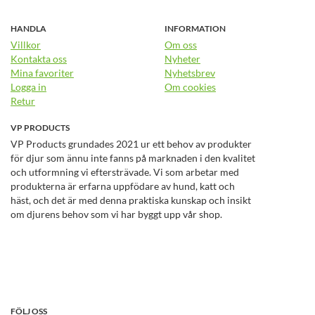
HANDLA
INFORMATION
Villkor
Om oss
Kontakta oss
Nyheter
Mina favoriter
Nyhetsbrev
Logga in
Om cookies
Retur
VP PRODUCTS
VP Products grundades 2021 ur ett behov av produkter
för djur som ännu inte fanns på marknaden i den kvalitet
och utformning vi eftersträvade. Vi som arbetar med
produkterna är erfarna uppfödare av hund, katt och
häst, och det är med denna praktiska kunskap och insikt
om djurens behov som vi har byggt upp vår shop.
FÖLJ OSS