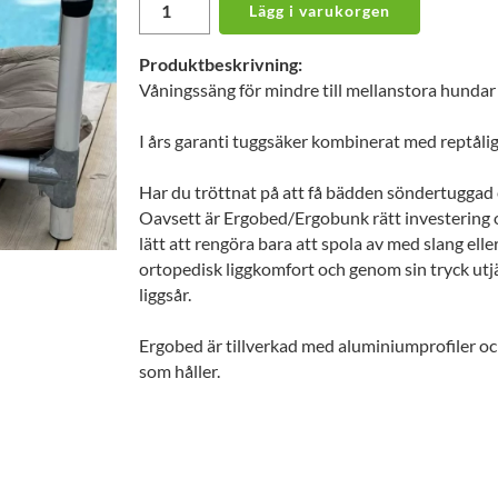
Lägg i varukorgen
Produktbeskrivning:
Våningssäng för mindre till mellanstora hundar
I års garanti tuggsäker kombinerat med reptålig l
Har du tröttnat på att få bädden söndertuggad e
Oavsett är Ergobed/Ergobunk rätt investering o
lätt att rengöra bara att spola av med slang e
ortopedisk liggkomfort och genom sin tryck u
liggsår.
Ergobed är tillverkad med aluminiumprofiler och 
som håller.