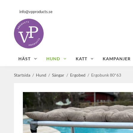
info@vpproducts.se
HÄST
HUND
KATT
KAMPANJER
Startsida
/
Hund
/
Sängar
/
Ergobed
/
Ergobunk 80*63