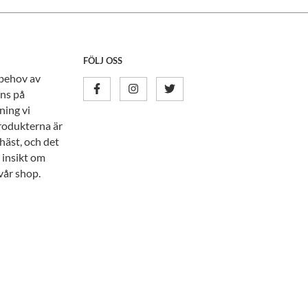
FÖLJ OSS
 behov av
nns på
ning vi
rodukterna är
häst, och det
 insikt om
vår shop.