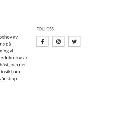
FÖLJ OSS
 behov av
nns på
ning vi
rodukterna är
häst, och det
 insikt om
vår shop.