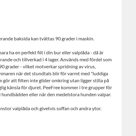
rande baksida kan tvättas 90 grader i maskin.
ara ha en perfekt filt i din bur eller valplåda - då är
rande och tillverkad i 4 lager. Används med fördel som
 90 grader - vilket motverkar spridning av virus,
ommaren när det stundtals blir för varmt med "luddiga
ör att filten inte glider omkring utan ligger stilla på
glig känsla för djuret. PeeFree kommer i tre grupper för
ill hundbädden eller när den medelstora hunden valpar.
anstor valplåda och givetvis soffan och andra ytor.