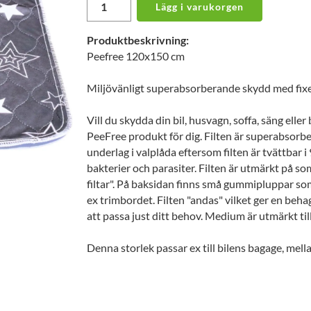
Lägg i varukorgen
Produktbeskrivning:
Peefree 120x150 cm
Miljövänligt superabsorberande skydd med fixe
Vill du skydda din bil, husvagn, soffa, säng eller b
PeeFree produkt för dig. Filten är superabsorbe
underlag i valplåda eftersom filten är tvättbar i
bakterier och parasiter. Filten är utmärkt på s
filtar". På baksidan finns små gummipluppar som g
ex trimbordet. Filten "andas" vilket ger en beha
att passa just ditt behov. Medium är utmärkt t
Denna storlek passar ex till bilens bagage, mell