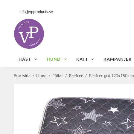
info@vpproducts.se
HÄST
HUND
KATT
KAMPANJER
Startsida
/
Hund
/
Fällar
/
Peefree
/
Peefree grå 120x150 cm