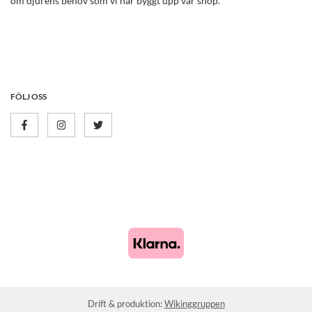
om djurens behov som vi har byggt upp vår shop.
FÖLJ OSS
Drift & produktion:
Wikinggruppen