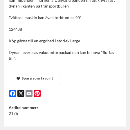
gummibanden i hörnen alt. använd banden till att knyta fast
dynan i kanten på transportburen
Tvättas i maskin kan även torktumlas 40*
124*88
Köp gärna till en ergobed i storlek Large
Dynan levereras vakuumförpackad och kan behöva "fluffas
till".
Spara som favorit
Facebook
X
Email
Pinterest
Artikelnummer:
2176