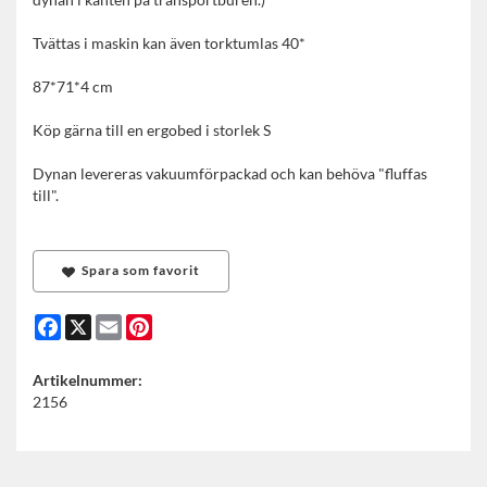
Tvättas i maskin kan även torktumlas 40*
87*71*4 cm
Köp gärna till en ergobed i storlek S
Dynan levereras vakuumförpackad och kan behöva "fluffas
till".
Spara som favorit
Facebook
X
Email
Pinterest
Artikelnummer:
2156