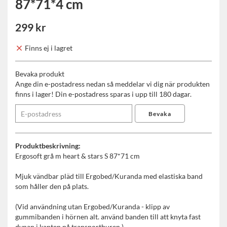
87*71*4 cm
299 kr
Finns ej i lagret
Bevaka produkt
Ange din e-postadress nedan så meddelar vi dig när produkten
finns i lager! Din e-postadress sparas i upp till 180 dagar.
Bevaka
Produktbeskrivning:
Ergosoft grå m heart & stars S 87*71 cm
Mjuk vändbar pläd till Ergobed/Kuranda med elastiska band
som håller den på plats.
(Vid användning utan Ergobed/Kuranda - klipp av
gummibanden i hörnen alt. använd banden till att knyta fast
dynan i kanten på transportburen.)