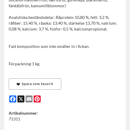
fänkålsfrön, kamomillblommor)
Analytiska beståndsdelar: Råprotein 10,80 %, fett: 3,2 %,
råfiber: 15,40 %, råaska: 13,40 %, stärkelse 13,70 %, natrium:
0,08 %, kalcium: 3,7 %, fosfor: 0,5 %, kalciumpropionat.
Fast komposition som inte smälter in i fickan.
Förpackning 1 kg.
Spara som favorit
Facebook
X
Email
Pinterest
Artikelnummer:
71311