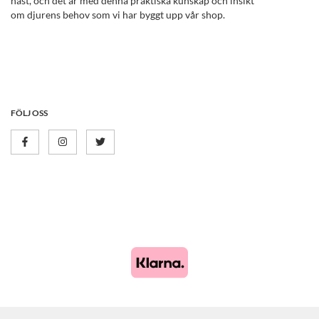
häst, och det är med denna praktiska kunskap och insikt
om djurens behov som vi har byggt upp vår shop.
FÖLJ OSS