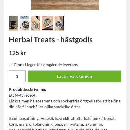
Herbal Treats - hästgodis
125 kr
Finns i lager för omgående leverans
Lägg i varukorgen
Produktbeskrivning:
Ett Nytt recept!
Läckra men hälsosamma och sockerfria örtgodis för att belöna
din häst! Innehåller olika smakrika örter.
Sammansättning: Vetekli, havrekli, alfalfa, kalciumkarbonat,
korn, majs, örtblandning (pepparmynta, spiskummin,
bockhornsklöverfrön, lakritsrot, gurkmeja, bläckfiskrot,