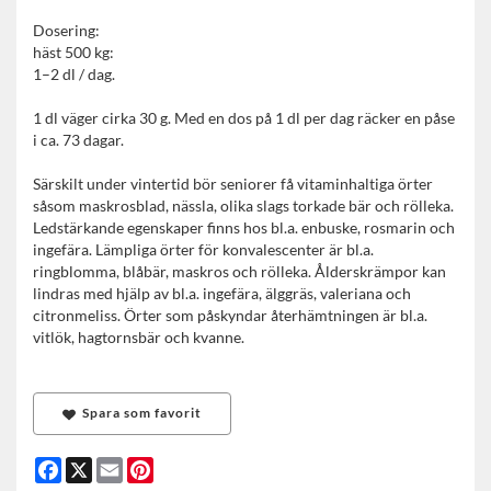
Dosering:
häst 500 kg:
1–2 dl / dag.
1 dl väger cirka 30 g. Med en dos på 1 dl per dag räcker en påse
i ca. 73 dagar.
Särskilt under vintertid bör seniorer få vitaminhaltiga örter
såsom maskrosblad, nässla, olika slags torkade bär och rölleka.
Ledstärkande egenskaper finns hos bl.a. enbuske, rosmarin och
ingefära. Lämpliga örter för konvalescenter är bl.a.
ringblomma, blåbär, maskros och rölleka. Ålderskrämpor kan
lindras med hjälp av bl.a. ingefära, älggräs, valeriana och
citronmeliss. Örter som påskyndar återhämtningen är bl.a.
vitlök, hagtornsbär och kvanne.
Spara som favorit
Facebook
X
Email
Pinterest