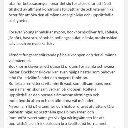
utanför betessäsongen lönar det sig för äldre djur att få ett
tillskott av allmänt konditions förbättrande och vitaminrika
örter för att öka den allmänna energinivån och upprätthålla
rörligheten.
Forever Young innehåller nypon, bockhornsklöver frö, rölleka,
järnört, havtorn, rönnbär, pollengranulat, nässla, maskrosblad,
salvia och en nypa kärlek .
Järnört fungerar stärkande på hela kroppen och det allmänna
väl måendet.
Bockhornsklöver är ett utmärkt protein för gamla och svaga
hästar. Bockhornsklöver kan även hjälpa hästar som behöver
stöd för ledvälmåendet och magens funktion.
Rölleka är en ytterst vitaminrik växt, som tillsammans med
nässla har en skonsam verkan på kroppen. Rölleka
upprätthåller den normala ämnesomsättningen och
motståndskraften och det allmänna väl måendet.
Nypon är rikt på vitaminer och hjälper djuret att lättare tåla
påfrestningar, upprätthålla goda blodvärden och
immunförsvaret samt ger viktiga näringsämnen för att
upprätthålla en frisk päls och bra kvalitet på hornämnet.