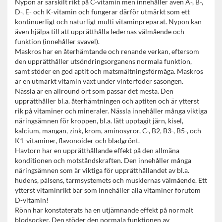
Nypon är särskilt rikt på C-vitamin men innehåller även A-, B-,
D-, E- och K-vitamin och fungerar därför utmärkt som ett
kontinuerligt och naturligt multi vitaminpreparat. Nypon kan
även hjälpa till att upprätthålla ledernas välmående och
funktion (innehåller svavel).
Maskros har en återhämtande och renande verkan, eftersom
den upprätthåller utsöndringsorganens normala funktion,
samt stöder en god aptit och matsmältningsförmåga. Maskros
är en utmärkt vitamin växt under vinterfoder säsongen.
Nässla är en allround ört som passar det mesta. Den
upprätthåller bl.a. återhämtningen och aptiten och är ytterst
rik på vitaminer och mineraler. Nässla innehåller många viktiga
näringsämnen för kroppen, bl.a. lätt upptagit järn, kisel,
kalcium, mangan, zink, krom, aminosyror, C-, B2, B3-, B5-, och
K1-vitaminer, flavonoider och bladgrönt.
Havtorn har en upprätthållande effekt på den allmäna
konditionen och motståndskraften. Den innehåller många
näringsämnen som är viktiga för upprätthållandet av bl.a.
hudens, pälsens, tarmsystemets och musklernas välmående. Ett
ytterst vitaminrikt bär som innehåller alla vitaminer förutom
D-vitamin!
Rönn har konstaterats ha en utjämnande effekt på normalt
blodsocker. Den stöder den normala funktionen av