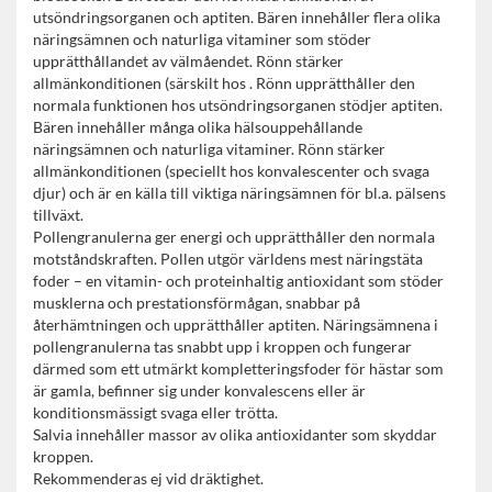
utsöndringsorganen och aptiten. Bären innehåller flera olika
näringsämnen och naturliga vitaminer som stöder
upprätthållandet av välmåendet. Rönn stärker
allmänkonditionen (särskilt hos . Rönn upprätthåller den
normala funktionen hos utsöndringsorganen stödjer aptiten.
Bären innehåller många olika hälsouppehållande
näringsämnen och naturliga vitaminer. Rönn stärker
allmänkonditionen (speciellt hos konvalescenter och svaga
djur) och är en källa till viktiga näringsämnen för bl.a. pälsens
tillväxt.
Pollengranulerna ger energi och upprätthåller den normala
motståndskraften. Pollen utgör världens mest näringstäta
foder – en vitamin- och proteinhaltig antioxidant som stöder
musklerna och prestationsförmågan, snabbar på
återhämtningen och upprätthåller aptiten. Näringsämnena i
pollengranulerna tas snabbt upp i kroppen och fungerar
därmed som ett utmärkt kompletteringsfoder för hästar som
är gamla, befinner sig under konvalescens eller är
konditionsmässigt svaga eller trötta.
Salvia innehåller massor av olika antioxidanter som skyddar
kroppen.
Rekommenderas ej vid dräktighet.