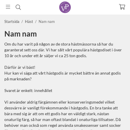
Startsida
/
Häst
/
Nam nam
Nam nam
Om du har varit på någon av de stora hästmässorna så har du
garanterat sett oss där. Vi har sålt vårt populära hästgodiset i över
10 år och under ett år säljer vi ca 25 ton godis.
Därför är vi bäst!
Hur kan vi säga att vårt hästgodis är mycket bättre än annat godis
på marknaden?
Svaret är enkelt: innehållet
Vi använder aldrig färgämnen eller konserveringsmedel vilket
dessvärre är vanligt förekommande i hästgodis. En bra tanke att
bära med sig är att om ett godis har en väldigt stark, nästan
onaturlig färg, så har man oftast blandat i onaturliga tillsatser. Då
behöver man också som regel använda smakessenser samt socker