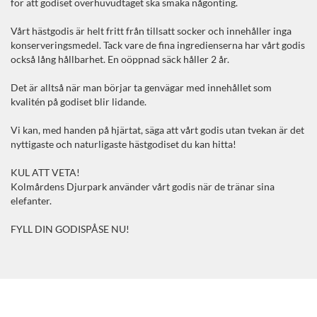
för att godiset överhuvudtaget ska smaka någonting.
Vårt hästgodis är helt fritt från tillsatt socker och innehåller inga
konserveringsmedel. Tack vare de fina ingredienserna har vårt godis
också lång hållbarhet. En oöppnad säck håller 2 år.
Det är alltså när man börjar ta genvägar med innehållet som
kvalitén på godiset blir lidande.
Vi kan, med handen på hjärtat, säga att vårt godis utan tvekan är det
nyttigaste och naturligaste hästgodiset du kan hitta!
KUL ATT VETA!
Kolmårdens Djurpark använder vårt godis när de tränar sina
elefanter.
FYLL DIN GODISPÅSE NU!